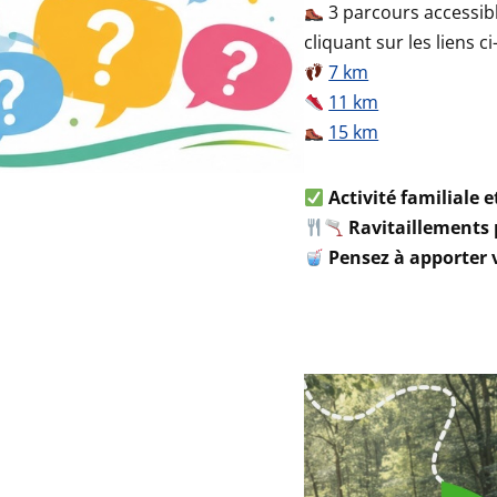
3 parcours accessib
cliquant sur les liens c
7 km
11 km
15 km
Activité familiale e
Ravitaillements p
Pensez à apporter v