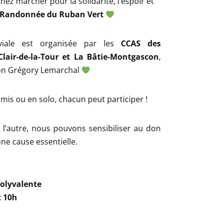
nez marcher pour la solidarité, l’espoir et
Randonnée du Ruban Vert
viale est organisée par les
CCAS des
lair-de-la-Tour et La Bâtie-Montgascon
,
tion Grégory Lemarchal
amis ou en solo, chacun peut participer !
 l’autre, nous pouvons sensibiliser au don
ne cause essentielle.
polyvalente
t 10h