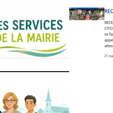
REC
RECE
CITO
se f
appel
atte
21 ma