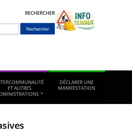
RECHERCHER
Rechercher :
NTERCOMMUNALITÉ
DÉCLARER UNE
ET AUTRES
MANIFESTATION
DMINISTRATIONS
asives