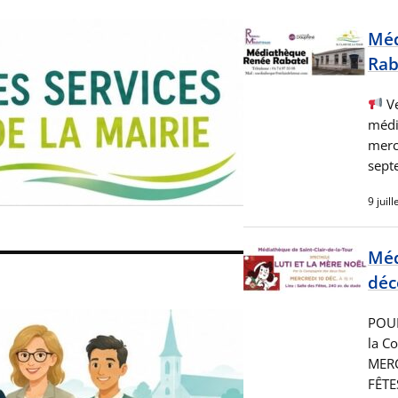
Méd
Rab
Ve
médi
merc
sept
9 juil
Méd
déc
POUR
la C
MERC
FÊTE