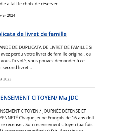
ie a fait le choix de réserver…
nvier 2024
licata de livret de famille
NDE DE DUPLICATA DE LIVRET DE FAMILLE Si
avez perdu votre livret de famille original, ou
n vous l’a volé, vous pouvez demander à ce
n second livret…
ût 2023
ENSEMENT CITOYEN/ Ma JDC
NSEMENT CITOYEN / JOURNÉE DÉFENSE ET
YENNETÉ Chaque jeune Français de 16 ans doit
aire recenser. Son recensement citoyen (parfois
é recensement militaire) fait, il reçoit une