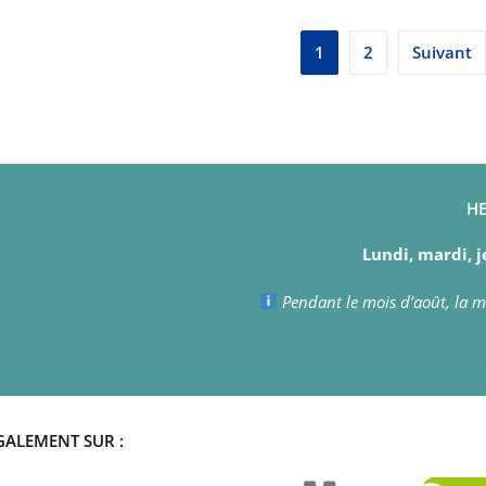
Pagination
1
2
Suivant
des
publication
HE
Lundi, mardi, j
Pendant le mois d’août, la ma
GALEMENT SUR :