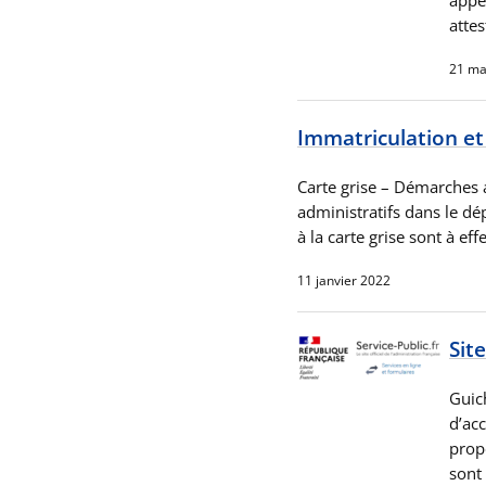
atte
21 ma
Immatriculation et
Carte grise – Démarches 
administratifs dans le dé
à la carte grise sont à ef
11 janvier 2022
Site
Guic
d’ac
prop
sont 