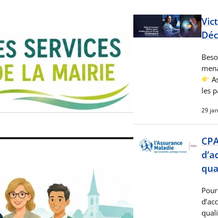
Vic
Déc
Besoi
mena
As
les p
29 ja
CPA
d’a
qua
Pour
d’ac
qual