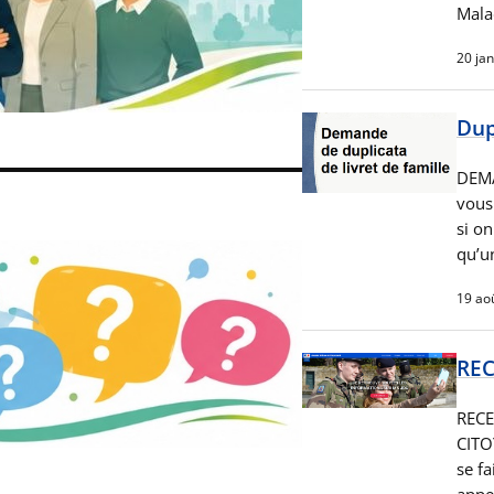
Malad
20 ja
Dup
DEMA
vous 
si o
qu’u
19 ao
REC
RECE
CITO
se f
appel