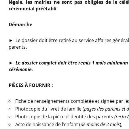
légale, les mairies ne sont pas obligées de le célé
cérémonial préétabli
.
Démarche
► Le dossier doit être retiré au service affaires général
parents
.
►
Le dossier complet doit être remis 1 mois minimum 
cérémonie.
PIÈCES À FOURNIR
:
Fiche de renseignements complétée et signée par le
Photocopie du livret de famille (
pages des parents et d
Photocopie de la pièce d’identité des parents
(recto /
Acte de naissance de l’enfant (
de moins de 3 mois
),