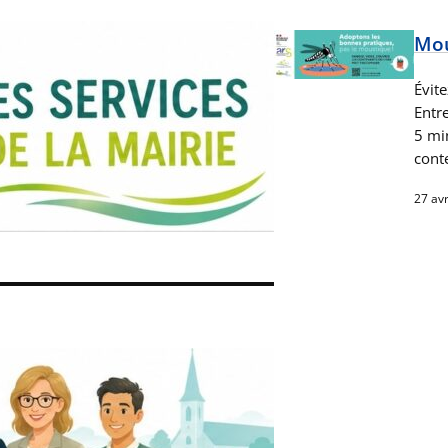
Mou
Évit
Entre
5 mi
cont
27 avr