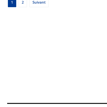
Pagination
1
2
Suivant
des
publications