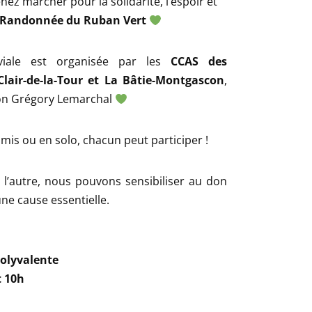
nez marcher pour la solidarité, l’espoir et
Randonnée du Ruban Vert
viale est organisée par les
CCAS des
lair-de-la-Tour et La Bâtie-Montgascon
,
tion Grégory Lemarchal
amis ou en solo, chacun peut participer !
 l’autre, nous pouvons sensibiliser au don
ne cause essentielle.
polyvalente
t 10h