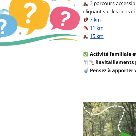
3 parcours accessib
cliquant sur les liens c
7 km
11 km
15 km
Activité familiale e
Ravitaillements p
Pensez à apporter v