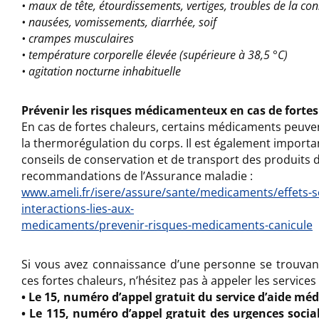
• maux de tête, étourdissements, vertiges, troubles de la con
• nausées, vomissements, diarrhée, soif
• crampes musculaires
• température corporelle élevée (supérieure à 38,5 °C)
• agitation nocturne inhabituelle
Prévenir les risques médicamenteux en cas de fortes
En
cas
de
fortes
chaleurs,
certains
médicaments
peuve
la
thermorégulation
du
corps.
Il
est
également
importa
conseils
de
conservation et de transport des produits d
recommandations de l’Assurance
maladie
:
www.ameli.fr/isere/assure/sante/medicaments/effets-s
interactions-lies-aux-
medicaments/prevenir-risques-medicaments-canicule
Si vous avez connaissance d’une personne se trouvant 
ces fortes chaleurs, n’hésitez pas à appeler les services
• Le 15, numéro d’appel gratuit du service d’aide mé
• Le 115, numéro d’appel gratuit des urgences socia