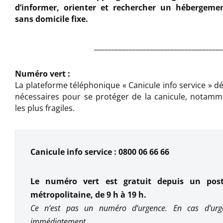
d’informer, orienter et rechercher un hébergeme
sans domicile fixe.
_____________________________________
Numéro vert :
La
plateforme
téléphonique
«
Canicule
info
service
»
dé
nécessaires pour se protéger de la canicule, notam
les plus fragiles.
Canicule info service
: 0800 06 66 66
Le numéro vert est gratuit depuis un post
métropolitaine, de 9
h à 19
h.
Ce n’est pas un numéro d’urgence.
En cas d’urg
immédiatement.