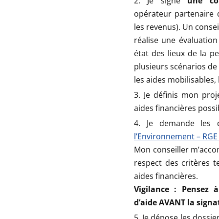
Je signe
une co
opérateur partenaire 
les revenus). Un consei
réalise une évaluatio
état des lieux de la 
plusieurs scénarios de
les aides mobilisables,
Je définis mon pro
aides financières possi
Je demande les 
l’Environnement – RGE 
Mon conseiller m’acc
respect des critères 
aides financières.
Vigilance : Pensez 
d’aide AVANT la signa
Je dépose les dossie