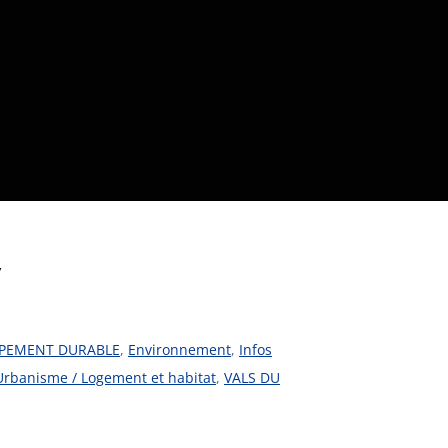
v
PEMENT DURABLE
,
Environnement
,
Infos
Urbanisme / Logement et habitat
,
VALS DU