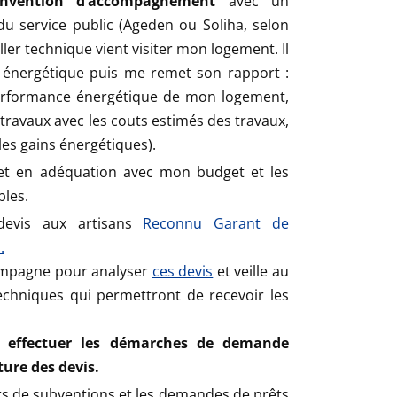
nvention d’accompagnement
avec un
du service public (Ageden ou Soliha, selon
ller technique vient visiter mon logement. Il
n énergétique puis me remet son rapport :
performance énergétique de mon logement,
 travaux avec les couts estimés des travaux,
 les gains énergétiques).
jet en adéquation avec mon budget et les
bles.
devis aux artisans
Reconnu Garant de
.
ompagne pour analyser
ces devis
et veille au
techniques qui permettront de recevoir les
à effectuer les démarches de demande
ture des devis.
rs de subventions et les demandes de prêts