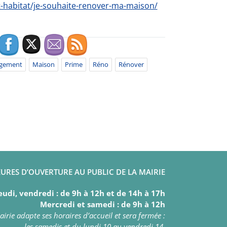
t-habitat/je-souhaite-renover-ma-maison/
gement
Maison
Prime
Réno
Rénover
URES D’OUVERTURE AU PUBLIC DE LA MAIRIE
eudi, vendredi : de 9h à 12h et de 14h à 17h
Mercredi et samedi : de 9h à 12h
irie adapte ses horaires d’accueil et sera fermée :
les samedis et du lundi 10 au vendredi 14.