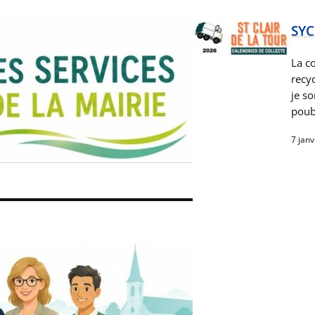
SYC
La c
recy
je so
poube
7 janv