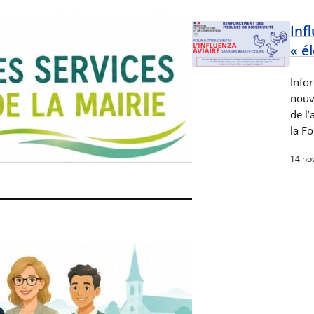
Inf
« é
Info
nouve
de l’
la Fo
14 no