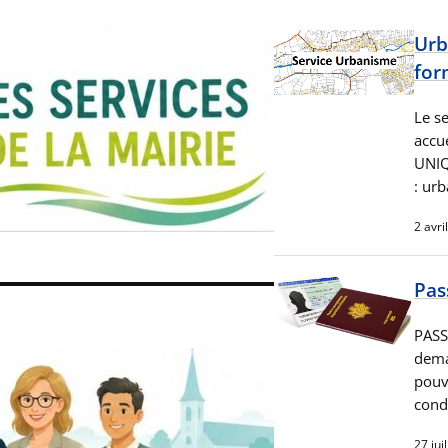
Urb
for
Le s
accue
UNIQ
: ur
2 avri
Pas
PASS
dema
pouv
cond
27 jui