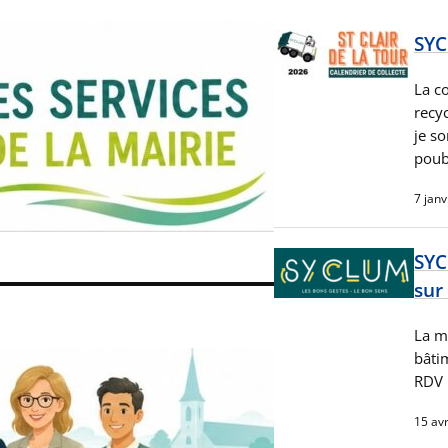
SYC
La c
recy
je so
poube
7 janv
SYC
sur
La mi
bâti
RDV 
15 avr