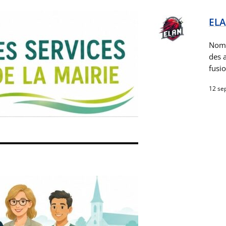
ELA
Nom 
des a
fusio
12 se