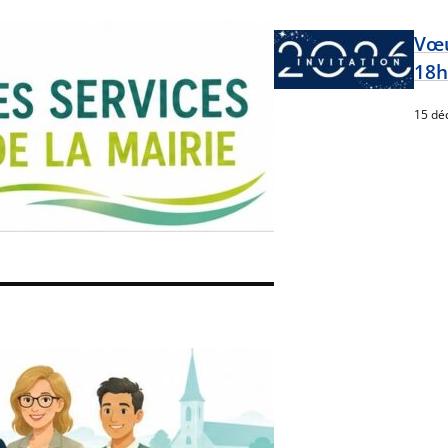
Vœu
18h
15 dé