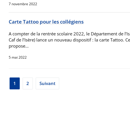
7 novembre 2022
Carte Tattoo pour les collégiens
A compter de la rentrée scolaire 2022, le Département de l’Is
Caf de l’Isère) lance un nouveau dispositif : la carte Tattoo. C
propose…
5 mai 2022
Pagination
1
2
Suivant
des
publications