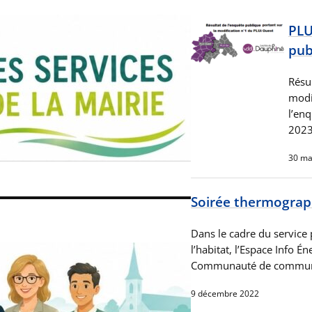
PLU
pub
Résul
modi
l’enq
2023
30 ma
Soirée thermograph
Dans le cadre du service
l’habitat, l’Espace Info É
Communauté de communes
9 décembre 2022