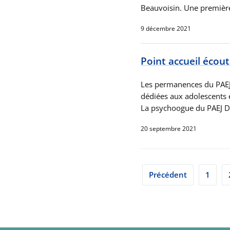
Beauvoisin. Une première
9 décembre 2021
Point accueil écou
Les permanences du PAEJ
dédiées aux adolescents e
La psychoogue du PAEJ D
20 septembre 2021
Pagination
Précédent
1
des
publication