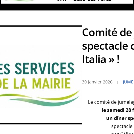
Comité de 
spectacle 
Italia » !
30 janvier 2026
JUME
Le comité de jumelag
le samedi 28 f
un dîner spe
spectacle