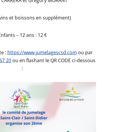
e CARRERA et Grégory MORANT
 (vins et boissons en supplément)
Enfants – 12 ans : 12 €
te :
https://www.jumelagescsd.com
ou par
 67 20
ou en flashant le QR CODE ci-dessous
: