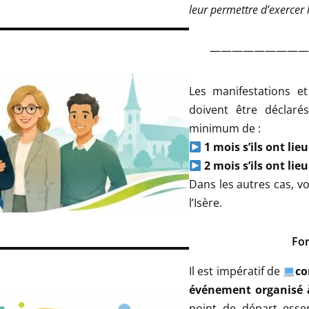
leur permettre d’exercer l
—————————
Les manifestations 
doivent être déclaré
minimum de :
1 mois s’ils ont lie
2 mois s’ils ont li
Dans les autres cas, vo
l’Isère.
For
Il est impératif de
co
événement organisé à
point de départ essen