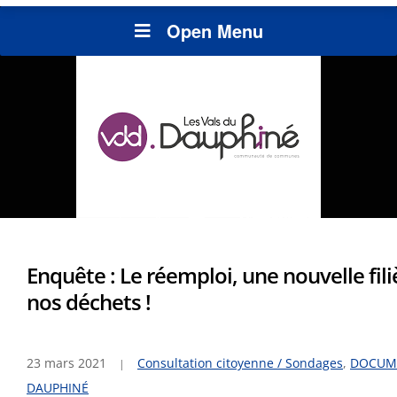
Open Menu
Enquête : Le réemploi, une nouvelle fil
nos déchets !
23 mars 2021
Consultation citoyenne / Sondages
,
DOCUM
DAUPHINÉ