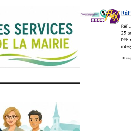
RéF
RéFL
25 an
l’#E
intè
10 se