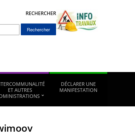
RECHERCHER
Rechercher :
NTERCOMMUNALITÉ
DÉCLARER UNE
ET AUTRES
MANIFESTATION
DMINISTRATIONS
wimoov