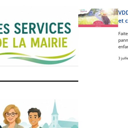
VDD
et 
Faite
panne
enfa
3 juil