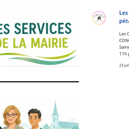
Les
pét
Les 
CON
Samed
11h 
23 jui