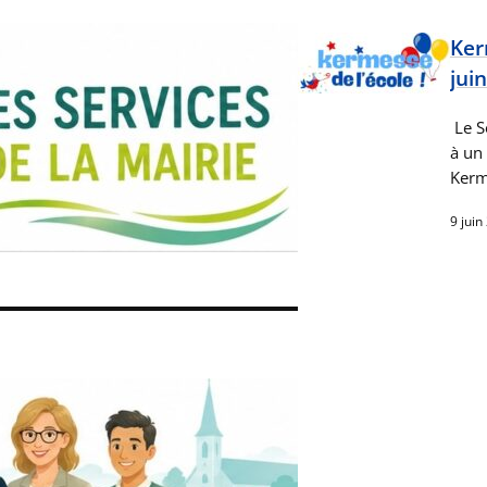
Ker
jui
Le So
à un
Kerm
9 juin