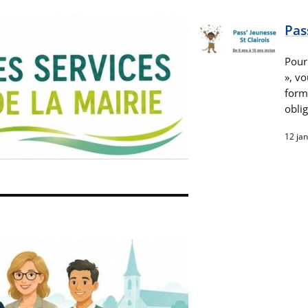
Pas
Pour 
», vo
formu
oblig
12 ja