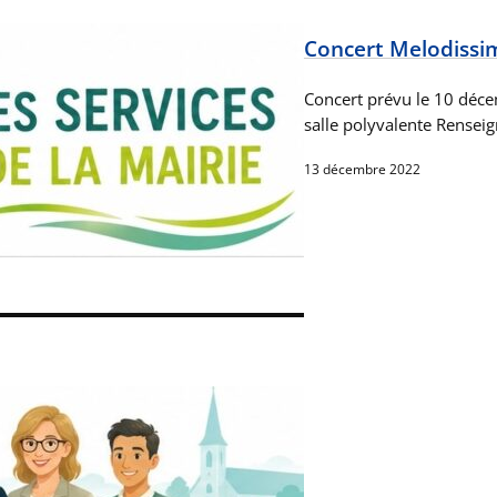
Concert Melodissi
Concert prévu le 10 déce
salle polyvalente Rense
13 décembre 2022