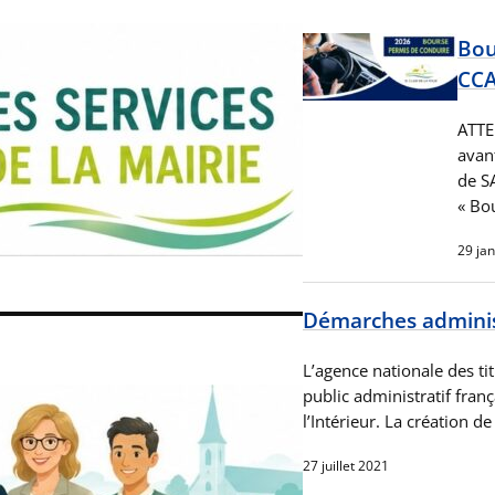
Bou
CC
ATTE
avan
de S
« Bo
29 ja
Démarches administ
L’agence nationale des ti
public administratif franç
l’Intérieur. La création d
27 juillet 2021