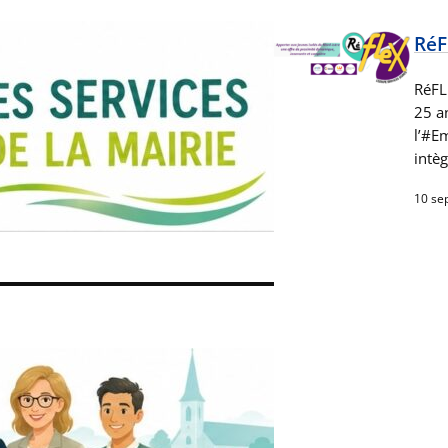
RéF
RéFL
25 an
l’#E
intè
10 se