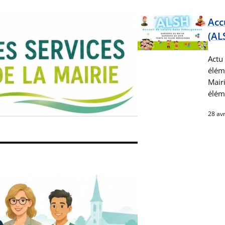
Acc
(AL
Actu 
élém
Mairi
éléme
28 avr