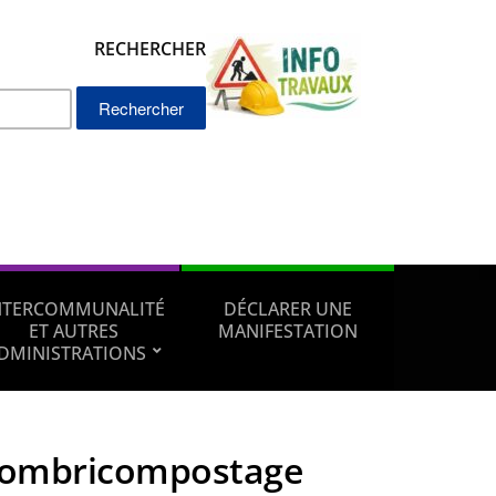
RECHERCHER
Rechercher :
NTERCOMMUNALITÉ
DÉCLARER UNE
ET AUTRES
MANIFESTATION
DMINISTRATIONS
lombricompostage