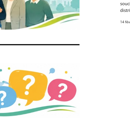
souci
distr
14 fév