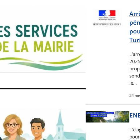
Arr
pén
pou
Tur
L’ar
2025
propr
sond
le…
24 no
ENE
L’él
pour 