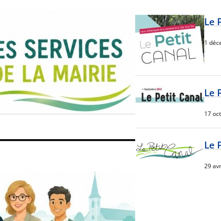
Le 
1 déc
Le 
17 oc
Le 
29 avr