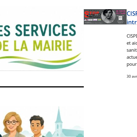
CIS
int
CISPD
et a
sanit
actu
pour
30 avr