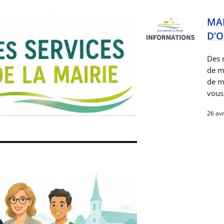
MAI
D’
Des 
de m
de ma
vous
26 avr