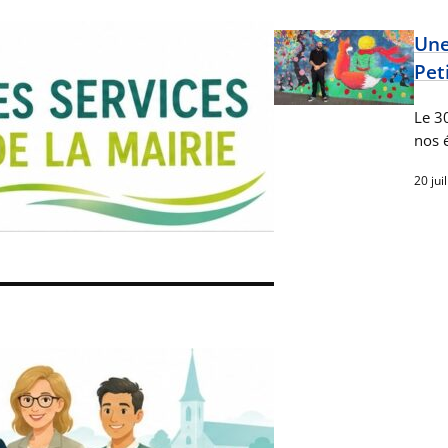
Une
Peti
Le 3
nos 
20 jui