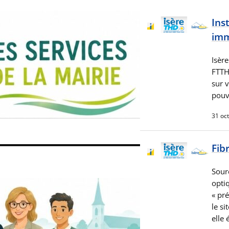
Ins
imm
Isère
FTTH
sur 
pouv
31 oc
Fib
Sour
opti
« pr
le si
elle