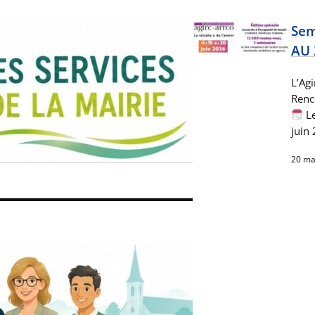
Sem
AU 
L’Agi
Renco
Le
juin
20 ma