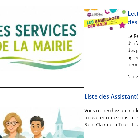
Let
des
Le Re
d’in
des p
agréé
per
3 juil
Liste des Assistant
Vous recherchez un mode 
trouverez ci-dessous la li
Saint Clair de la Tour : 
…