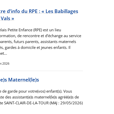
tre d’info du RPE : « Les Babillages
 Vals »
lais Petite Enfance (RPE) est un lieu
formation, de rencontre et d’échange au service
arents, futurs parents, assistants maternels
s, gardes à domicile et jeunes enfants. Il
met…
let 2026
(e)s Maternel(le)s
de garde pour votre(vos) enfant(s). Vous
ste des assistant(e)s maternel(le)s agréé(e)s de
Liste SAINT-CLAIR-DE-LA-TOUR (MAJ : 29/05/2026)