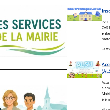
Ins
INSC
CAS 
enfan
mate
23 fév
Acc
(AL
Actu 
élém
Mairi
éléme
28 avr