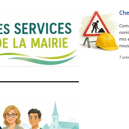
Che
Comm
nomb
mis e
nous
7 oct