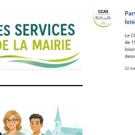
Par
loi
Le CC
de 1
loisi
dess
22 ma