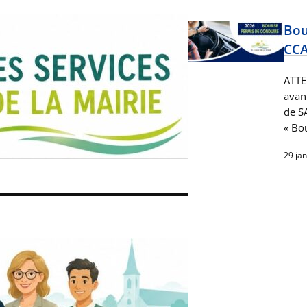
Bou
CC
ATTE
avan
de S
« Bo
29 ja