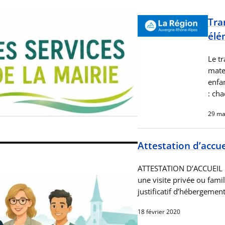
Tra
élé
Le tr
mate
enfa
: ch
29 ma
Attestation d’accue
ATTESTATION D’ACCUEIL U
une visite privée ou famil
justificatif d’hébergemen
18 février 2020