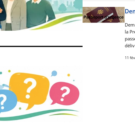
Dem
Dema
la P
passe
déli
11 fév