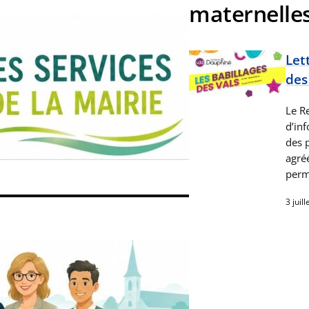
maternelle
Let
des
Le Re
d’in
des p
agréé
per
3 juil