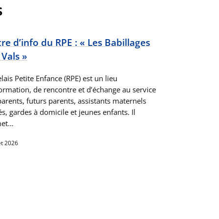
s
tre d’info du RPE : « Les Babillages
 Vals »
lais Petite Enfance (RPE) est un lieu
formation, de rencontre et d’échange au service
arents, futurs parents, assistants maternels
s, gardes à domicile et jeunes enfants. Il
met…
let 2026