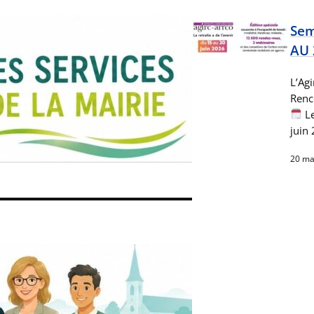
Sem
AU 
L’Agi
Renco
Le
juin
20 ma