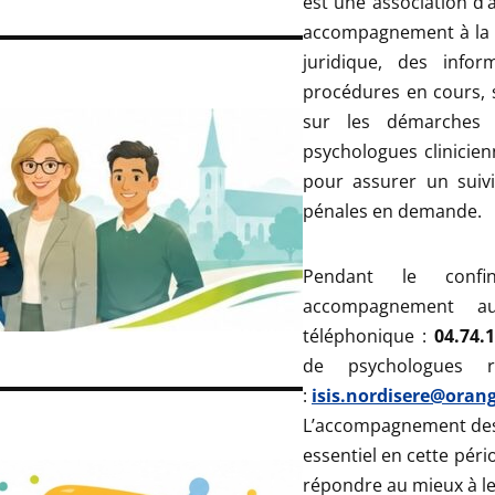
est une association d’
accompagnement à la fo
juridique, des info
procédures en cours, 
sur les démarches 
psychologues clinicien
pour assurer un suivi
pénales en demande.
Pendant le confin
accompagnement au
téléphonique :
04.74.1
de psychologues r
:
isis.nordisere@orang
L’accompagnement des 
essentiel en cette pér
répondre au mieux à le