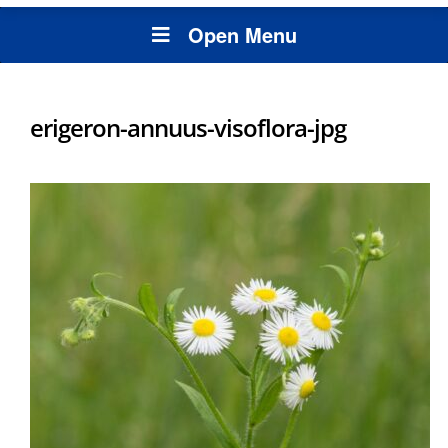
Open Menu
erigeron-annuus-visoflora-jpg