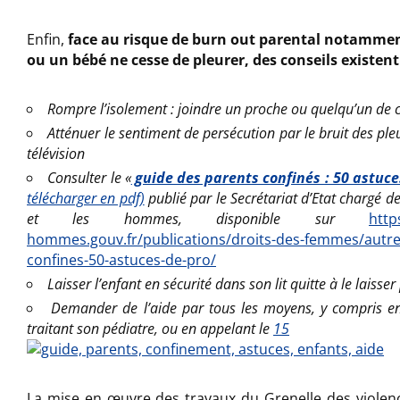
Enfin,
face au risque de burn out parental notammen
ou un bébé ne cesse de pleurer, des conseils existent
Rompre l’isolement : joindre un proche ou quelqu’un de 
Atténuer le sentiment de persécution par le bruit des pleu
télévision
Consulter le «
guide des parents confinés : 50 astuce
télécharger en pdf)
publié par le Secrétariat d’Etat chargé de
et les hommes, disponible su
r
http
hommes.gouv.fr/publications/droits-des-femmes/autre
confines-50-astuces-de-pro/
Laisser l’enfant en sécurité dans son lit quitte à le laisser
Demander de l’aide par tous les moyens, y compris e
traitant son pédiatre, ou en appelant le
15
La mise en œuvre des travaux du Grenelle des violenc