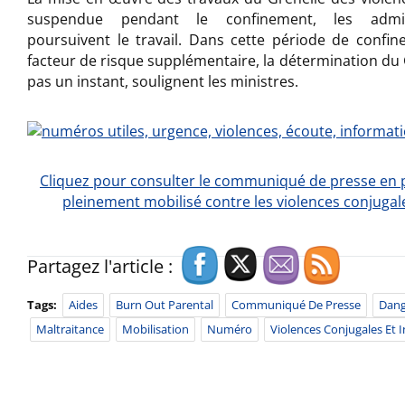
suspendue pendant le confinement, les admini
poursuivent le travail. Dans cette période de confi
facteur de risque supplémentaire, la détermination du
pas un instant, soulignent les ministres.
Cliquez pour consulter le communiqué de presse en 
pleinement mobilisé contre les violences conjugale
Partagez l'article :
Tags:
Aides
Burn Out Parental
Communiqué De Presse
Dang
Maltraitance
Mobilisation
Numéro
Violences Conjugales Et I