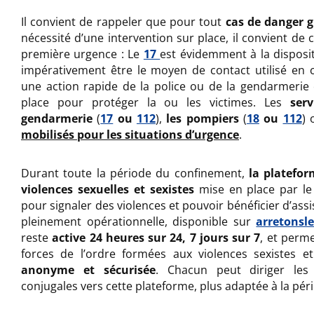
Il convient de rappeler que pour tout
cas de danger 
nécessité d’une intervention sur place, il convient de 
première urgence : Le
17
est évidemment à la disposit
impérativement être le moyen de contact utilisé en c
une action rapide de la police ou de la gendarmerie 
place pour protéger la ou les victimes. Les
ser
gendarmerie
(
17
ou
112
),
les pompiers
(
18
ou
112
)
mobilisés pour les situations d’urgence
.
Durant toute la période du confinement,
la platefo
violences sexuelles et sexistes
mise en place par le 
pour signaler des violences et pouvoir bénéficier d’assi
pleinement opérationnelle, disponible sur
arretonsle
reste
active 24 heures sur 24, 7 jours sur 7
, et perm
forces de l’ordre formées aux violences sexistes e
anonyme et sécurisée
. Chacun peut diriger les 
conjugales vers cette plateforme, plus adaptée à la pér